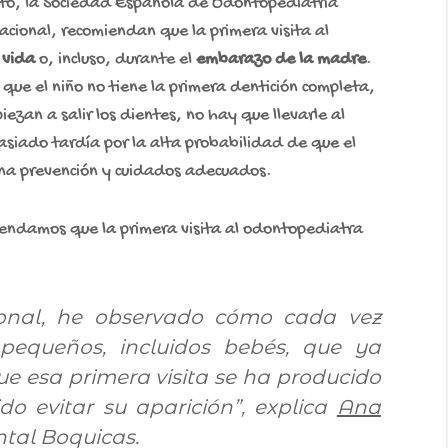
 esto, la Sociedad Española de Odontopediatría
cional, recomiendan que la primera visita al
 vida
o, incluso, durante el
embarazo de la madre
.
que el niño no tiene la primera dentición completa,
iezan a salir los dientes, no hay que llevarle al
siado tardía por la alta probabilidad de que el
 una prevención y cuidados adecuados.
omendamos que la primera visita al odontopediatra
sional, he observado cómo cada vez
pequeños, incluidos bebés, que ya
que esa primera visita se ha producido
o evitar su aparición”, explica
Ana
ntal Boquicas.