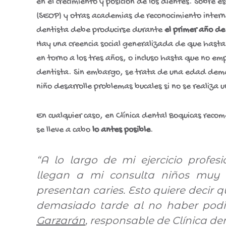
en el crecimiento y posición de los dientes. Sobre
(SEOP) y otras academias de reconocimiento interna
dentista debe producirse durante
el primer año de
Hay una creencia social generalizada de que hasta 
en torno a los tres años, o incluso hasta que no emp
dentista. Sin embargo, se trata de una edad dema
niño desarrolle problemas bucales si no se realiza
En cualquier caso, en Clínica dental Boquicas rec
se lleve a cabo
lo antes posible
.
“A lo largo de mi ejercicio profe
llegan a mi consulta niños muy 
presentan caries. Esto quiere decir 
demasiado tarde al no haber podid
Garzarán
, responsable de Clínica de